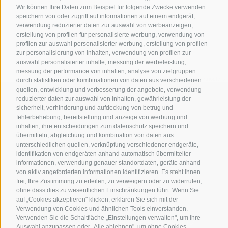
Wir können Ihre Daten zum Beispiel für folgende Zwecke verwenden:
speichern von oder zugriff auf informationen auf einem endgerät,
verwendung reduzierter daten zur auswahl von werbeanzeigen,
erstellung von profilen für personalisierte werbung, verwendung von
profilen zur auswahl personalisierter werbung, erstellung von profilen
zur personalisierung von inhalten, verwendung von profilen zur
auswahl personalisierter inhalte, messung der werbeleistung,
messung der performance von inhalten, analyse von zielgruppen
©
OpenStreetMap
contributors
durch statistiken oder kombinationen von daten aus verschiedenen
quellen, entwicklung und verbesserung der angebote, verwendung
reduzierter daten zur auswahl von inhalten, gewährleistung der
sicherheit, verhinderung und aufdeckung von betrug und
fehlerbehebung, bereitstellung und anzeige von werbung und
inhalten, ihre entscheidungen zum datenschutz speichern und
übermitteln, abgleichung und kombination von daten aus
PROSECURE GmbH/srl
unterschiedlichen quellen, verknüpfung verschiedener endgeräte,
identifikation von endgeräten anhand automatisch übermittelter
Marie-Curie-Straße 17
I-39100 Bozen
informationen, verwendung genauer standortdaten, geräte anhand
T
+39 0471 095755
von aktiv angeforderten informationen identifizieren. Es steht Ihnen
frei, Ihre Zustimmung zu erteilen, zu verweigern oder zu widerrufen,
prosecure@prosecure.bz.it
ohne dass dies zu wesentlichen Einschränkungen führt. Wenn Sie
Pec:
prosecure@legalmail.it
auf „Cookies akzeptieren" klicken, erklären Sie sich mit der
Verwendung von Cookies und ähnlichen Tools einverstanden.
Verwenden Sie die Schaltfläche „Einstellungen verwalten", um Ihre
MwSt-, Steuer- und Eintragungsnr. im Handelsreg. BZ:
Auswahl anzupassen oder „Alle ablehnen", um ohne Cookies